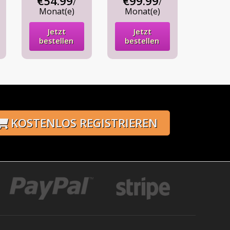
€54.99
€99.99
/
/
Monat(e)
Monat(e)
Jetzt
Jetzt
bestellen
bestellen
KOSTENLOS REGISTRIEREN