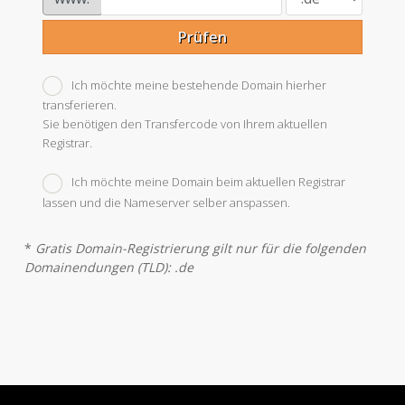
Prüfen
Ich möchte meine bestehende Domain hierher
transferieren.
Sie benötigen den Transfercode von Ihrem aktuellen
Registrar.
Ich möchte meine Domain beim aktuellen Registrar
lassen und die Nameserver selber anspassen.
*
Gratis Domain-Registrierung gilt nur für die folgenden
Domainendungen (TLD): .de