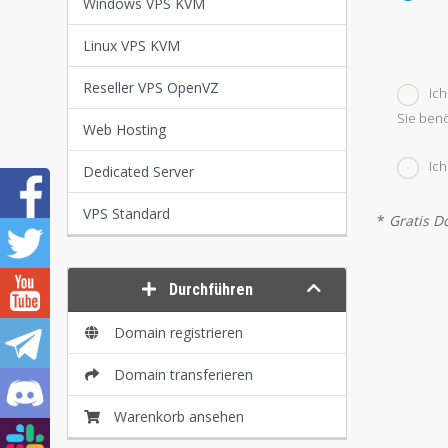
Windows VPS KVM
Linux VPS KVM
Reseller VPS OpenVZ
Ic
Sie benö
Web Hosting
Ic
Dedicated Server
VPS Standard
*
Gratis D
Durchführen
Domain registrieren
Domain transferieren
Warenkorb ansehen