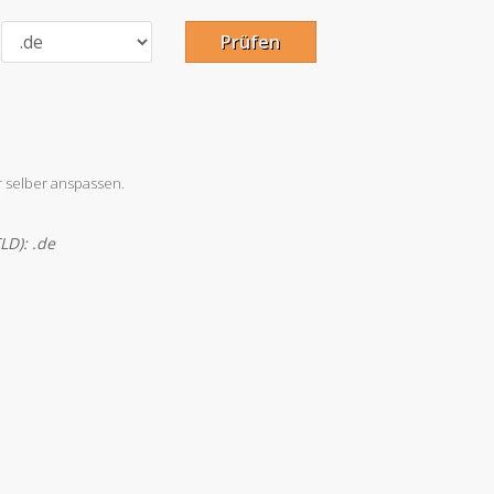
Prüfen
 selber anspassen.
LD): .de