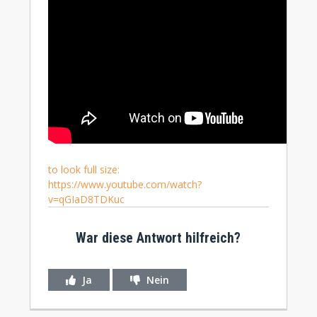
to look full size:
https://www.youtube.com/watch?
v=qGIaD8TDKuc
War diese Antwort hilfreich?
Ja
Nein